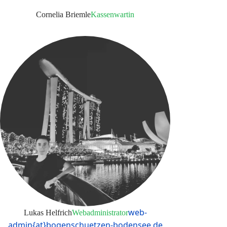
Cornelia Briemle
Kassenwartin
web-
Lukas Helfrich
Webadministrator
admin{at}bogenschuetzen-bodensee.de