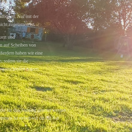
ndbögen. Nur mit der
icht zugelassen ist.
uert und
nn auf Scheiben von
ßerdem haben wir eine
 sofern sie die
Bogenschießen nutzen,
ie für das Training genutzt werden
mmen ist stehen wir dir mit Rat