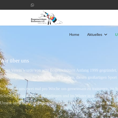
Home
Aktuelles
U
Wir über uns
Unser Verein wurde von acht Bogenschützen Anfang 1999 gegründet,
Bogenbegeisterten die Möglichkeit zu geben, diesen großartigen Spor
Wir treffen uns zwei mal pro Woche um gemeinsam zu trainieren, im
Schießplatz bei Altbirnau/Überlingen und im Winter in der Burgberghal
Unsere aktuellen Trainingszeiten und Ort findest du unten links auf jed