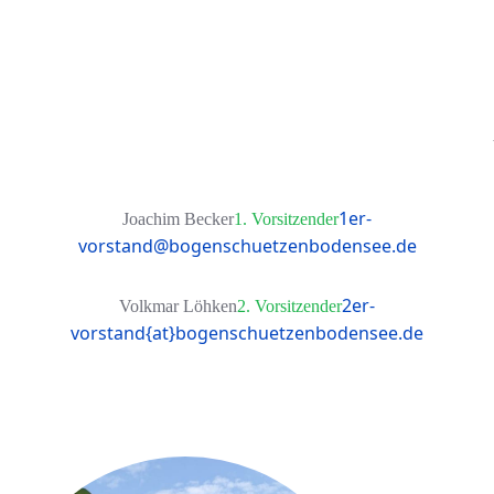
1er-
Joachim Becker
1. Vorsitzender
vorstand@bogenschuetzenbodensee.de
2er-
Volkmar Löhken
2. Vorsitzender
vorstand{at}bogenschuetzenbodensee.de