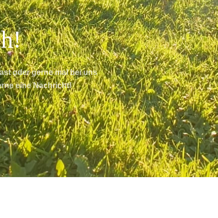
ch!
st oder gerne mal bei uns
rne eine Nachricht!