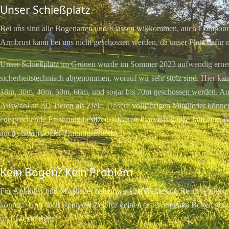
Unser Schießplatz
Bei uns sind alle Bogenarten und Klassen willkommen, auch Compou
Armbrust kann bei uns nicht geschossen werden, da unser Platz dafür n
Unser Schießplatz im Grünen wurde im Sommer 2023 aufwendig erne
sicherheitstechnisch abgenommen, worauf wir sehr stolz sind. Hier ka
18m, 30m, 40m, 50m, 60m, und sogar bis 70m geschossen werden. Au
Auswahl an 3D Tieren als Ziele. Unsere volljährigen Mitglieder können,
entsprechende Erfahrung besitzen, unseren Platz das ganze Jahr zum 
auch außerhalb der Trainingszeiten.
Kein Bogen? Kein Problem
Für Anfänger und Mitglieder haben wir eine Reihe von Recurvebögen d
können. Und auch wenn die Zeit für deinen ersten eigenen Bogen geko
und Tat zur Seite.