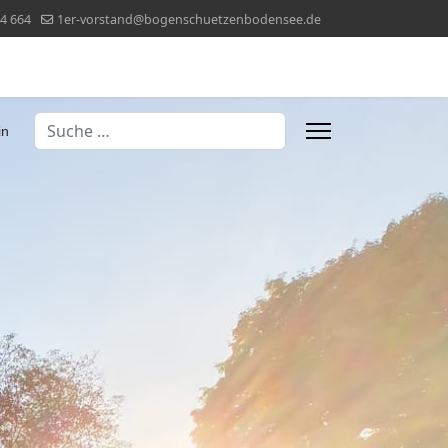
4 664
1er-vorstand@bogenschuetzenbodensee.de
Suchen
in