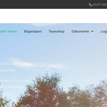
01577 347
nser Verein
Bogensport
Teamshop
Dokumente
Log
 um sich und anderen
t auszuüben.
 Sommer auf unserem
le in Überlingen.
er Seite.